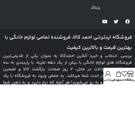
وبلاگ
فروشگاه اینترنتی احمد کالا، فروشنده تمامی لوازم خانگی با
بهترین قیمت و بالاترین کیفیت
بررسی، انتخاب و خرید آنلاین احمدکالا به عنوان یکی از قدیمی‌ترین
فروشگاه های لوازم خانگی با بیش از یک دهه تجربه، با پایبندی به سه
اصل کلیدی، پرداخت در محل، 7 روز ضمانت بازگشت کالا و تضمین
اصل‌بودن کالا، در خدت شما میباشد. به محض ورود به فروشگاه با یک
روشگاه
علاقه مندی
سبد خرید
حساب کاربری من
سایت پر از کالا رو به رو می‌شوید! هر آنچه که نیاز دارید و به ذهن شما
خطور می‌کند در اینجا پیدا خواهید کرد. احمدکالا مثل یک ویترین پر زرق و
برق است که با انواع و اقسام برندهایی نظیر هیمالیا (Himalia)، ال جی
(LG)، امرسان (emersun)، آبسال (absal)، شیائومی (Xiaomi)، سونی
(sony) در کنار شماست.